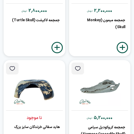
2,800,000
2,200,000
تومان
تومان
جمجمه میمون (Monkey
جمجمه لاکپشت (Turtle Skull)
Skull)
5,200,000
نا موجود
تومان
هاید سفالی خزندگان سایز بزرگ
جمجمه کروکودیل سیامی