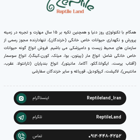
همگام با تکنولوژی روز دنیا و همچنین تکیه بر ۱۵ سال مهارت و تجربه در زمینه
پرورش و نگهداری حیوانات خاص خانگی (خزندگان)، تنهادارنده مجوز رسمی از
سازمان های محیط زیست و دامپزشکی می باشیم. فروش انواع گونه حیوانات
خاص خانگی شامل: انواع مار (پیتون، بوا، میلک، کورن،کینگ)، انواع سوسمار
(آفتاب پرست، ایگوانا،گکو، آگاما، مانیتور)، انواع بندپایان (تارانتولا، عقرب،
مانتیس)، لاکپشت، کروکودیل، قورباغه و سایر خزندگان سفارشی
Reptileland_Iran
اینستاگرام
ReptileLand
تلگرام
0912-448-4252
تماس