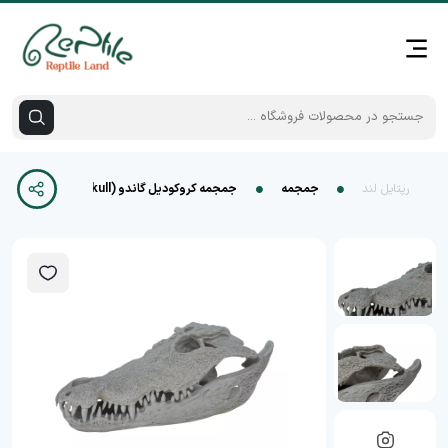
رپتایل لند
جمجمه
جمجمه کروکودیل گاندو (Gando Crocodile Skull)