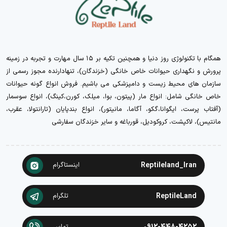
همگام با تکنولوژی روز دنیا و همچنین تکیه بر ۱۵ سال مهارت و تجربه در زمینه
پرورش و نگهداری حیوانات خاص خانگی (خزندگان)، تنهادارنده مجوز رسمی از
سازمان های محیط زیست و دامپزشکی می باشیم. فروش انواع گونه حیوانات
خاص خانگی شامل: انواع مار (پیتون، بوا، میلک، کورن،کینگ)، انواع سوسمار
(آفتاب پرست، ایگوانا،گکو، آگاما، مانیتور)، انواع بندپایان (تارانتولا، عقرب،
مانتیس)، لاکپشت، کروکودیل، قورباغه و سایر خزندگان سفارشی
Reptileland_Iran
اینستاگرام
ReptileLand
تلگرام