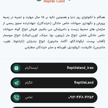
همگام با تکنولوژی روز دنیا و همچنین تکیه بر ۱۵ سال مهارت و تجربه در زمینه
پرورش و نگهداری حیوانات خاص خانگی (خزندگان)، تنهادارنده مجوز رسمی از
سازمان های محیط زیست و دامپزشکی می باشیم. فروش انواع گونه حیوانات
خاص خانگی شامل: انواع مار (پیتون، بوا، میلک، کورن،کینگ)، انواع سوسمار
(آفتاب پرست، ایگوانا،گکو، آگاما، مانیتور)، انواع بندپایان (تارانتولا، عقرب،
مانتیس)، لاکپشت، کروکودیل، قورباغه و سایر خزندگان سفارشی
Reptileland_Iran
اینستاگرام
ReptileLand
تلگرام
0912-448-4252
تماس