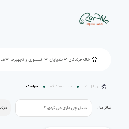
خانه
خزندگان
بندپایان
اکسسوری و تجهیزات
غذا
رپتایل لند
هاید و مخفیگاه
سرامیک
فیلتر ها :
مرتب 