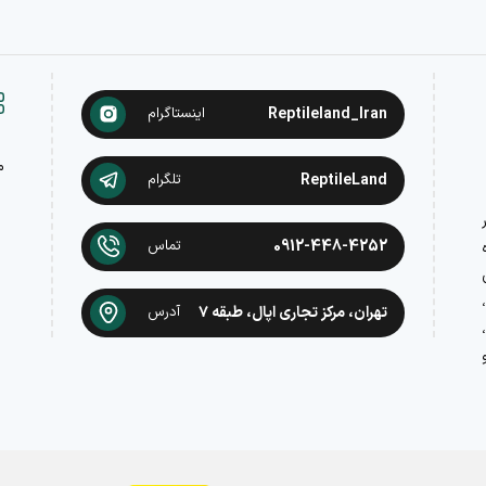
Reptileland_Iran
اینستاگرام
م
ReptileLand
تلگرام
در
0912-448-4252
تماس
تهران، مرکز تجاری اپال، طبقه ۷
آدرس