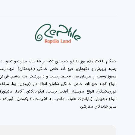
همگام با تکنولوژی روز دنیا و همچنین تکیه بر ۱۵ سال مهارت و تجربه 
زمینه پرورش و نگهداری حیوانات خاص خانگی (خزندگان)، تنهادارنده
مجوز رسمی از سازمان های محیط زیست و دامپزشکی می باشیم. فروش
انواع گونه حیوانات خاص خانگی شامل: انواع مار (پیتون، بوا، میلک،
کورن،کینگ)، انواع سوسمار (آفتاب پرست، ایگوانا،گکو، آگاما، مانیتور)،
انواع بندپایان (تارانتولا، عقرب، مانتیس)، لاکپشت، کروکودیل، قورباغه و
سایر خزندگان سفارشی