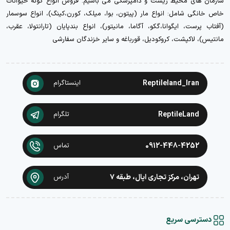
سازمان های محیط زیست و دامپزشکی می باشیم. فروش انواع گونه حیوانات
خاص خانگی شامل: انواع مار (پیتون، بوا، میلک، کورن،کینگ)، انواع سوسمار
(آفتاب پرست، ایگوانا،گکو، آگاما، مانیتور)، انواع بندپایان (تارانتولا، عقرب،
مانتیس)، لاکپشت، کروکودیل، قورباغه و سایر خزندگان سفارشی
Reptileland_Iran
اینستاگرام
ReptileLand
تلگرام
0912-448-4252
تماس
تهران، مرکز تجاری اپال، طبقه ۷
آدرس
دسترسی سریع