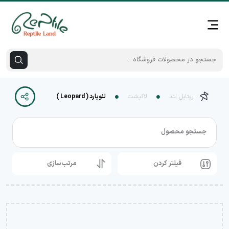
رپتایل لند
لاکپشت
لئوپارد ( Leopard )
جستجو محصول
فیلتر کردن
مرتب‌سازی