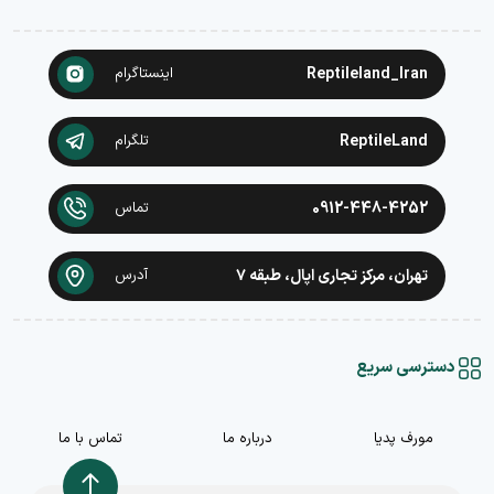
Reptileland_Iran
اینستاگرام
ReptileLand
تلگرام
0912-448-4252
تماس
تهران، مرکز تجاری اپال، طبقه ۷
آدرس
دسترسی سریع
مورف پدیا
درباره ما
تماس با ما