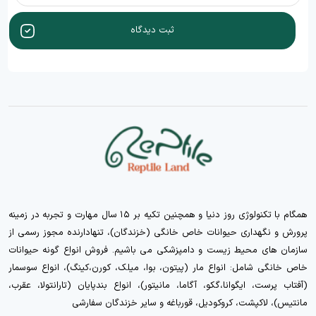
ثبت دیدگاه
همگام با تکنولوژی روز دنیا و همچنین تکیه بر ۱۵ سال مهارت و تجربه در زمینه
پرورش و نگهداری حیوانات خاص خانگی (خزندگان)، تنهادارنده مجوز رسمی از
سازمان های محیط زیست و دامپزشکی می باشیم. فروش انواع گونه حیوانات
خاص خانگی شامل: انواع مار (پیتون، بوا، میلک، کورن،کینگ)، انواع سوسمار
(آفتاب پرست، ایگوانا،گکو، آگاما، مانیتور)، انواع بندپایان (تارانتولا، عقرب،
مانتیس)، لاکپشت، کروکودیل، قورباغه و سایر خزندگان سفارشی