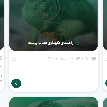
راهنمای نگهداری آفتاب پرست
تاریخ انتشار : 07 اردیبهشت 1405
در
فه
وی
پی