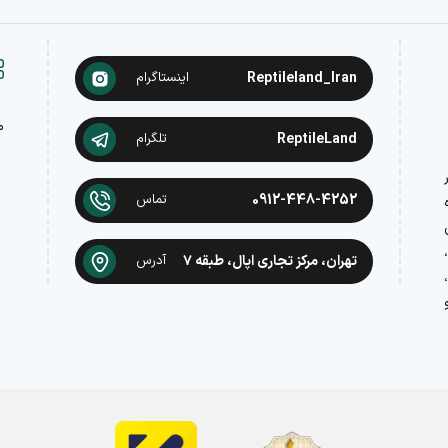
Reptileland_Iran
اینستاگرام
م
ReptileLand
تلگرام
در
0912-448-4252
تماس
تهران، مرکز تجاری اپال، طبقه ۷
آدرس