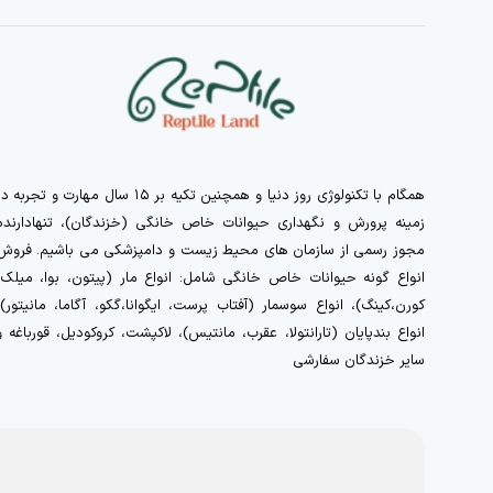
همگام با تکنولوژی روز دنیا و همچنین تکیه بر ۱۵ سال مهارت و تجربه 
زمینه پرورش و نگهداری حیوانات خاص خانگی (خزندگان)، تنهادارنده
مجوز رسمی از سازمان های محیط زیست و دامپزشکی می باشیم. فروش
انواع گونه حیوانات خاص خانگی شامل: انواع مار (پیتون، بوا، میلک،
کورن،کینگ)، انواع سوسمار (آفتاب پرست، ایگوانا،گکو، آگاما، مانیتور)،
انواع بندپایان (تارانتولا، عقرب، مانتیس)، لاکپشت، کروکودیل، قورباغه و
سایر خزندگان سفارشی