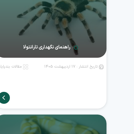
راهنمای نگهداری تارانتولا
تاریخ انتشار : 17 اردیبهشت 1405
مقالات بندپایا