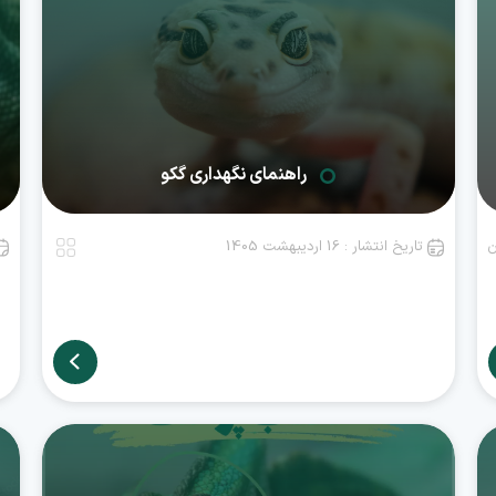
راهنمای نگهداری گکو
ن
تاریخ انتشار : 16 اردیبهشت 1405