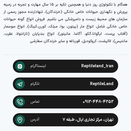
همگام با تکنولوژی روز دنیا و همچنین تکیه بر ۱۵ سال مهارت و تجربه در زمینه
پرورش و نگهداری حیوانات خاص خانگی (خزندگان)، تنهادارنده مجوز رسمی از
سازمان های محیط زیست و دامپزشکی می باشیم. فروش انواع گونه حیوانات
خاص خانگی شامل: انواع مار (پیتون، بوا، میلک، کورن،کینگ)، انواع سوسمار
(آفتاب پرست، ایگوانا،گکو، آگاما، مانیتور)، انواع بندپایان (تارانتولا، عقرب،
مانتیس)، لاکپشت، کروکودیل، قورباغه و سایر خزندگان سفارشی
Reptileland_Iran
اینستاگرام
ReptileLand
تلگرام
0912-448-4252
تماس
تهران، مرکز تجاری اپال، طبقه ۷
آدرس