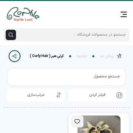
رپتایل لند
تارانتولا
کِرلی هیر ( Curly Hair )
جستجو محصول
فیلتر کردن
مرتب‌سازی