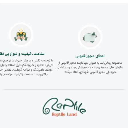
سلامت، کیفیت و تنوع بی نظی
اعطای مجوز قانونی
با توجه به تکثیر و پرورش حیوانات در فارم م
مجموعه رپتایل لند به عنوان تنهادارنده مجوز قانونی از
اتریش، تغذیه و شرایط نگهداری استاندارد،پای
سازمان های محیط زیست و دامپزشکی بوده و به تمامی
توسط دامپزشک و برنامه قرنطینه، تمامی حیو
خریداران مجوز قانونی نگهداری اعطا میکند.
بالاترین حد سلامت وکیفیت عرضه می‌ش