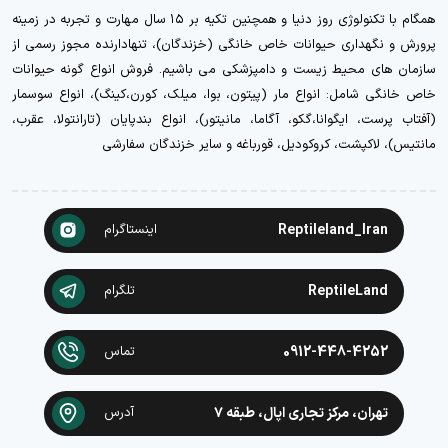
همگام با تکنولوژی روز دنیا و همچنین تکیه بر ۱۵ سال مهارت و تجربه در زمینه
پرورش و نگهداری حیوانات خاص خانگی (خزندگان)، تنهادارنده مجوز رسمی از
سازمان های محیط زیست و دامپزشکی می باشیم. فروش انواع گونه حیوانات
خاص خانگی شامل: انواع مار (پیتون، بوا، میلک، کورن،کینگ)، انواع سوسمار
(آفتاب پرست، ایگوانا،گکو، آگاما، مانیتور)، انواع بندپایان (تارانتولا، عقرب،
مانتیس)، لاکپشت، کروکودیل، قورباغه و سایر خزندگان سفارشی
Reptileland_Iran
اینستاگرام
ReptileLand
تلگرام
0912-448-4252
تماس
تهران، مرکز تجاری اپال، طبقه ۷
آدرس