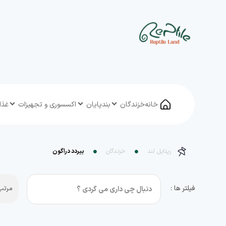
خانه
خزندگان
بندپایان
اکسسوری و تجهیزات
غذا
رپتایل لند
خزندگان
بیردد دراگون
فیلتر ها :
مرتب 