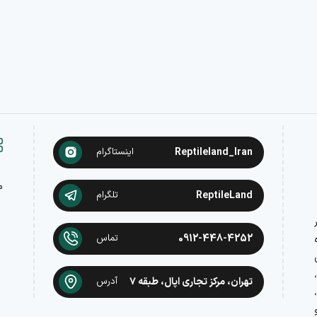
Reptileland_Iran
اینستاگرام
م
ReptileLand
تلگرام
در
0912-448-4252
تماس
تهران، مرکز تجاری اپال، طبقه ۷
آدرس