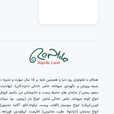
همگام با تکنولوژی روز دنیا و همچنین تکیه بر ۱۵ سال مهارت و تجربه 
زمینه پرورش و نگهداری حیوانات خاص خانگی (خزندگان)، تنهادارنده
مجوز رسمی از سازمان های محیط زیست و دامپزشکی می باشیم. فروش
انواع گونه حیوانات خاص خانگی شامل: انواع مار (پیتون، بوا، میلک،
کورن،کینگ)، انواع سوسمار (آفتاب پرست، ایگوانا،گکو، آگاما، مانیتور)،
انواع بندپایان (تارانتولا، عقرب، مانتیس)، لاکپشت، کروکودیل، قورباغه و