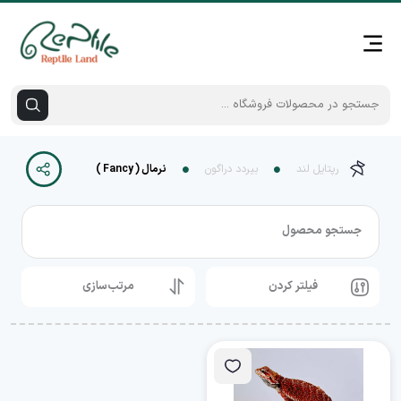
رپتایل لند
بیردد دراگون
نرمال ( Fancy )
جستجو محصول
فیلتر کردن
مرتب‌سازی