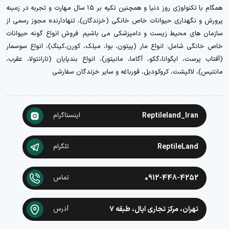
همگام با تکنولوژی روز دنیا و همچنین تکیه بر ۱۵ سال مهارت و تجربه در زمینه
پرورش و نگهداری حیوانات خاص خانگی (خزندگان)، تنهادارنده مجوز رسمی از
سازمان های محیط زیست و دامپزشکی می باشیم. فروش انواع گونه حیوانات
خاص خانگی شامل: انواع مار (پیتون، بوا، میلک، کورن،کینگ)، انواع سوسمار
(آفتاب پرست، ایگوانا،گکو، آگاما، مانیتور)، انواع بندپایان (تارانتولا، عقرب،
مانتیس)، لاکپشت، کروکودیل، قورباغه و سایر خزندگان سفارشی
Reptileland_Iran
اینستاگرام
ReptileLand
تلگرام
0912-448-4252
تماس
تهران، مرکز تجاری اپال، طبقه ۷
آدرس