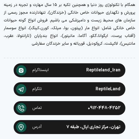
همگام با تکنولوژی روز دنیا و همچنین تکیه بر ۱۵ سال مهارت و تجربه در زمینه
پرورش و نگهداری حیوانات خاص خانگی (خزندگان)، تنهادارنده مجوز رسمی از
سازمان های محیط زیست و دامپزشکی می باشیم. فروش انواع گونه حیوانات
خاص خانگی شامل: انواع مار (پیتون، بوا، میلک، کورن،کینگ)، انواع سوسمار
(آفتاب پرست، ایگوانا،گکو، آگاما، مانیتور)، انواع بندپایان (تارانتولا، عقرب،
مانتیس)، لاکپشت، کروکودیل، قورباغه و سایر خزندگان سفارشی
Reptileland_Iran
اینستاگرام
ReptileLand
تلگرام
0912-448-4252
تماس
تهران، مرکز تجاری اپال، طبقه ۷
آدرس