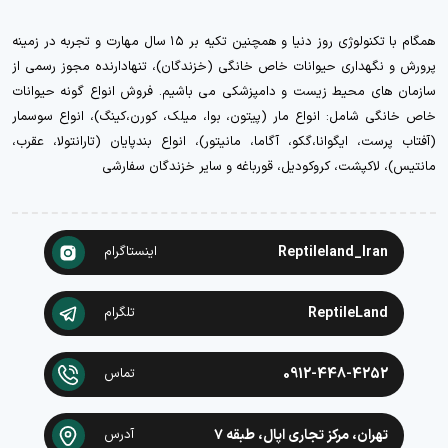
همگام با تکنولوژی روز دنیا و همچنین تکیه بر ۱۵ سال مهارت و تجربه در زمینه
پرورش و نگهداری حیوانات خاص خانگی (خزندگان)، تنهادارنده مجوز رسمی از
سازمان های محیط زیست و دامپزشکی می باشیم. فروش انواع گونه حیوانات
خاص خانگی شامل: انواع مار (پیتون، بوا، میلک، کورن،کینگ)، انواع سوسمار
(آفتاب پرست، ایگوانا،گکو، آگاما، مانیتور)، انواع بندپایان (تارانتولا، عقرب،
مانتیس)، لاکپشت، کروکودیل، قورباغه و سایر خزندگان سفارشی
Reptileland_Iran
اینستاگرام
ReptileLand
تلگرام
0912-448-4252
تماس
تهران، مرکز تجاری اپال، طبقه ۷
آدرس