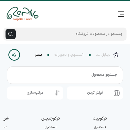
رپتایل لند
اکسسوری و تجهیزات
بستر
جستجو محصول
فیلتر کردن
مرتب‌سازی
کوکوپیت
کوکوچیپس
شن بس
1 محصول
1 محصول
1 محصول