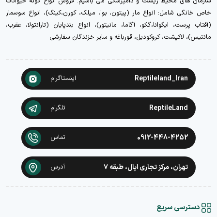
سازمان های محیط زیست و دامپزشکی می باشیم. فروش انواع گونه حیوانات
خاص خانگی شامل: انواع مار (پیتون، بوا، میلک، کورن،کینگ)، انواع سوسمار
(آفتاب پرست، ایگوانا،گکو، آگاما، مانیتور)، انواع بندپایان (تارانتولا، عقرب،
مانتیس)، لاکپشت، کروکودیل، قورباغه و سایر خزندگان سفارشی
Reptileland_Iran
اینستاگرام
ReptileLand
تلگرام
0912-448-4252
تماس
تهران، مرکز تجاری اپال، طبقه ۷
آدرس
دسترسی سریع