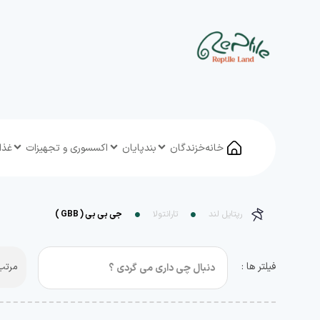
خانه
خزندگان
بندپایان
اکسسوری و تجهیزات
غذا
رپتایل لند
تارانتولا
جی بی بی ( GBB )
فیلتر ها :
مرتب 