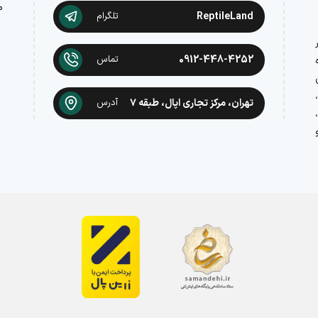
م
ReptileLand
تلگرام
در
0912-448-4252
تماس
تهران، مرکز تجاری اپال، طبقه ۷
آدرس