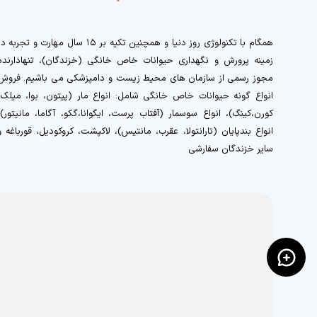
همگام با تکنولوژی روز دنیا و همچنین تکیه بر ۱۵ سال مهارت و تجربه 
زمینه پرورش و نگهداری حیوانات خاص خانگی (خزندگان)، تنهادارنده
مجوز رسمی از سازمان های محیط زیست و دامپزشکی می باشیم. فروش
انواع گونه حیوانات خاص خانگی شامل: انواع مار (پیتون، بوا، میلک،
کورن،کینگ)، انواع سوسمار (آفتاب پرست، ایگوانا،گکو، آگاما، مانیتور)،
انواع بندپایان (تارانتولا، عقرب، مانتیس)، لاکپشت، کروکودیل، قورباغه و
سایر خزندگان سفارشی