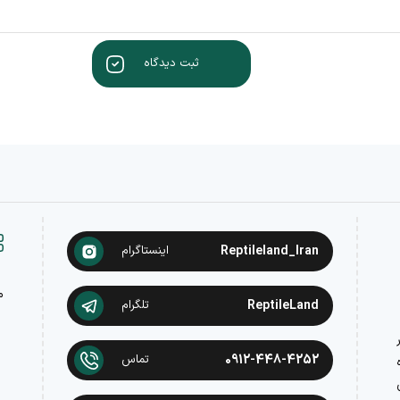
ثبت دیدگاه
Reptileland_Iran
اینستاگرام
م
ReptileLand
تلگرام
در
0912-448-4252
تماس