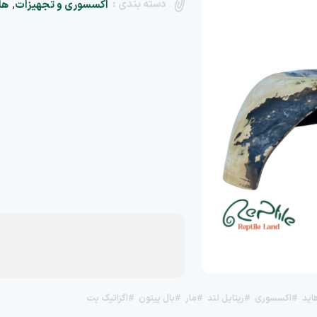
دسته بندی :
,
اکسسوری و تجهیزات
ها
اید
#اکسسوری
#رپتایل لند
#مار
#بال پیتون
#اگزاتیک پت