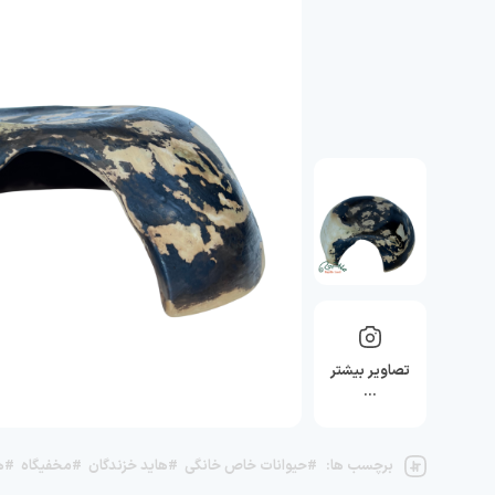
تصاویر بیشتر
…
برچسب ها:
#حیوانات خاص خانگی
#هاید خزندگان
#مخفیگاه
#ه