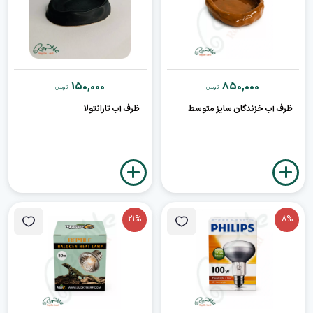
150,000
850,000
تومان
تومان
ظرف آب خزندگان سایز متوسط
ظرف آب تارانتولا
21%
8%