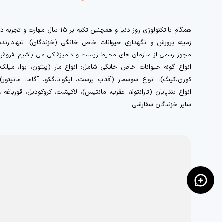
همگام با تکنولوژی روز دنیا و همچنین تکیه بر ۱۵ سال مهارت و تجربه 
زمینه پرورش و نگهداری حیوانات خاص خانگی (خزندگان)، تنهادارنده
مجوز رسمی از سازمان های محیط زیست و دامپزشکی می باشیم. فروش
انواع گونه حیوانات خاص خانگی شامل: انواع مار (پیتون، بوا، میلک،
کورن،کینگ)، انواع سوسمار (آفتاب پرست، ایگوانا،گکو، آگاما، مانیتور)،
انواع بندپایان (تارانتولا، عقرب، مانتیس)، لاکپشت، کروکودیل، قورباغه و
سایر خزندگان سفارشی