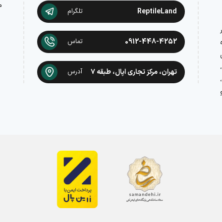
م
ReptileLand
تلگرام
در
0912-448-4252
تماس
تهران، مرکز تجاری اپال، طبقه ۷
آدرس