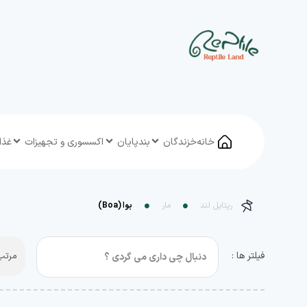
خانه
خزندگان
بندپایان
اکسسوری و تجهیزات
غذا
رپتایل لند
مار
بوا (Boa)
فیلتر ها :
مرتب 