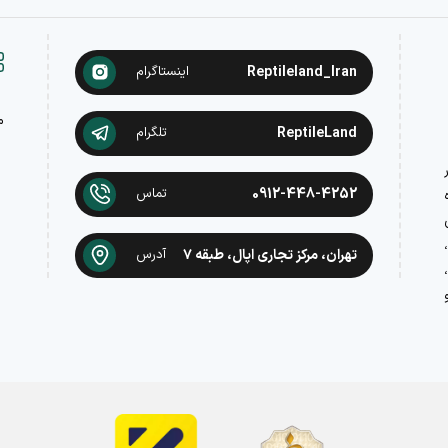
Reptileland_Iran
اینستاگرام
م
ReptileLand
تلگرام
در
0912-448-4252
تماس
تهران، مرکز تجاری اپال، طبقه ۷
آدرس