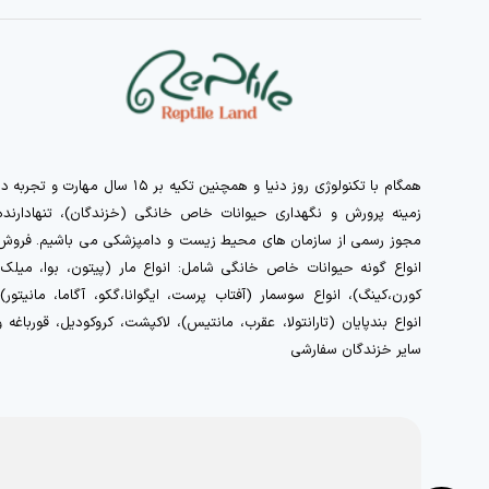
همگام با تکنولوژی روز دنیا و همچنین تکیه بر ۱۵ سال مهارت و تجربه 
زمینه پرورش و نگهداری حیوانات خاص خانگی (خزندگان)، تنهادارنده
مجوز رسمی از سازمان های محیط زیست و دامپزشکی می باشیم. فروش
انواع گونه حیوانات خاص خانگی شامل: انواع مار (پیتون، بوا، میلک،
کورن،کینگ)، انواع سوسمار (آفتاب پرست، ایگوانا،گکو، آگاما، مانیتور)،
انواع بندپایان (تارانتولا، عقرب، مانتیس)، لاکپشت، کروکودیل، قورباغه و
سایر خزندگان سفارشی