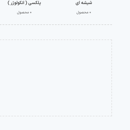
شیشه ای
پلکسی ( انکولوژر )
0 محصول
0 محصول