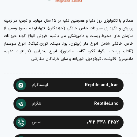
همگام با تکنولوژی روز دنیا و همچنین تکیه بر ۱۵ سال مهارت و تجربه در زمینه
پرورش و نگهداری حیوانات خاص خانگی (خزندگان)، تنهادارنده مجوز رسمی از
سازمان های محیط زیست و دامپزشکی می باشیم. فروش انواع گونه حیوانات
خاص خانگی شامل: انواع مار (پیتون، بوا، میلک، کورن،کینگ)، انواع سوسمار
(آفتاب پرست، ایگوانا،گکو، آگاما، مانیتور)، انواع بندپایان (تارانتولا، عقرب،
مانتیس)، لاکپشت، کروکودیل، قورباغه و سایر خزندگان سفارشی
Reptileland_Iran
اینستاگرام
ReptileLand
تلگرام
0912-448-4252
تماس