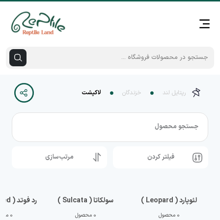
رپتایل لند
خزندگان
لاکپشت
جستجو محصول
فیلتر کردن
مرتب‌سازی
لئوپارد ( Leopard )
سولکاتا ( Sulcata )
رد فوتد ( Red Footed )
0 محصول
0 محصول
0 محصول