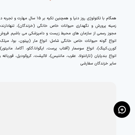
همگام با تکنولوژی روز دنیا و همچنین تکیه بر ۱۵ سال مهارت و تجربه 
زمینه پرورش و نگهداری حیوانات خاص خانگی (خزندگان)، تنهادارنده
مجوز رسمی از سازمان های محیط زیست و دامپزشکی می باشیم. فروش
انواع گونه حیوانات خاص خانگی شامل: انواع مار (پیتون، بوا، میلک،
کورن،کینگ)، انواع سوسمار (آفتاب پرست، ایگوانا،گکو، آگاما، مانیتور)،
انواع بندپایان (تارانتولا، عقرب، مانتیس)، لاکپشت، کروکودیل، قورباغه و
سایر خزندگان سفارشی