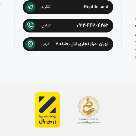
م
ReptileLand
تلگرام
در
0912-448-4252
تماس
تهران، مرکز تجاری اپال، طبقه ۷
آدرس