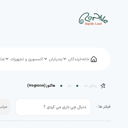
خانه
خزندگان
بندپایان
اکسسوری و تجهیزات
غذا
رپتایل لند
مار
هاگنوز (Hognose)
فیلتر ها :
مرتب 