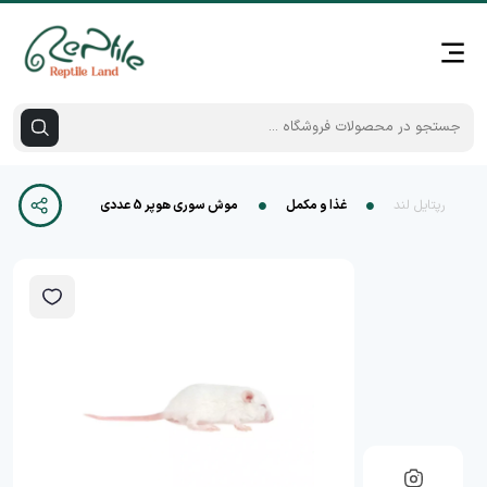
رپتایل لند
غذا و مکمل
موش سوری هوپر 5 عددی (Hopper Frozen Mice)