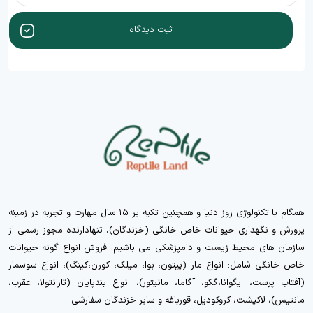
ثبت دیدگاه
همگام با تکنولوژی روز دنیا و همچنین تکیه بر ۱۵ سال مهارت و تجربه در زمینه
پرورش و نگهداری حیوانات خاص خانگی (خزندگان)، تنهادارنده مجوز رسمی از
سازمان های محیط زیست و دامپزشکی می باشیم. فروش انواع گونه حیوانات
خاص خانگی شامل: انواع مار (پیتون، بوا، میلک، کورن،کینگ)، انواع سوسمار
(آفتاب پرست، ایگوانا،گکو، آگاما، مانیتور)، انواع بندپایان (تارانتولا، عقرب،
مانتیس)، لاکپشت، کروکودیل، قورباغه و سایر خزندگان سفارشی