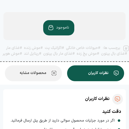
ناموجود
برچسب ها:
#حیوانات خاص خانگی
#اگزاتیک پت
#موش زنده
#غذای مار
#غذای بال پیتون
#موش یخ زده
#غذای مار بال پیتون
#رپتایل لند
#موش هوپر
نظرات کاربران
محصولات مشابه
نظرات کاربران
دقت کنید
اگر در مورد جزئیات محصول سوالی دارید از طریق پنل ارسال فرمائید.