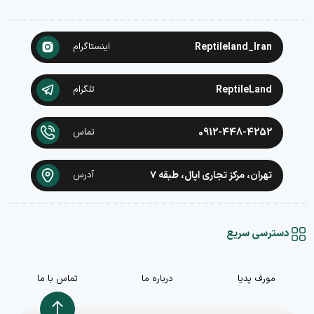
Reptileland_Iran
اینستاگرام
ReptileLand
تلگرام
0912-448-4252
تماس
تهران، مرکز تجاری اپال، طبقه ۷
آدرس
دسترسی سریع
مورف پدیا
درباره ما
تماس با ما