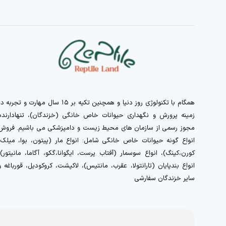
همگام با تکنولوژی روز دنیا و همچنین تکیه بر ۱۵ سال مهارت و تجربه 
زمینه پرورش و نگهداری حیوانات خاص خانگی (خزندگان)، تنهادارنده
مجوز رسمی از سازمان های محیط زیست و دامپزشکی می باشیم. فروش
انواع گونه حیوانات خاص خانگی شامل: انواع مار (پیتون، بوا، میلک،
کورن،کینگ)، انواع سوسمار (آفتاب پرست، ایگوانا،گکو، آگاما، مانیتور)،
انواع بندپایان (تارانتولا، عقرب، مانتیس)، لاکپشت، کروکودیل، قورباغه و
سایر خزندگان سفارشی