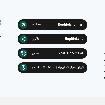
Reptileland_Iran
اینستاگرام
م
ReptileLand
تلگرام
در
0912-448-4252
تماس
تهران، مرکز تجاری اپال، طبقه ۷
آدرس