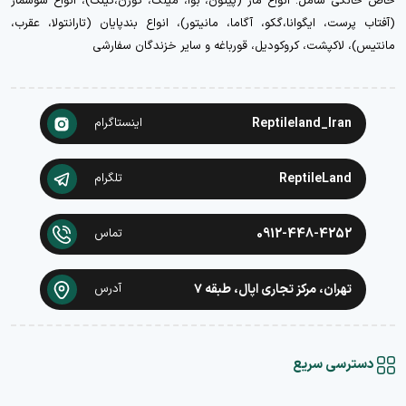
خاص خانگی شامل: انواع مار (پیتون، بوا، میلک، کورن،کینگ)، انواع سوسمار
(آفتاب پرست، ایگوانا،گکو، آگاما، مانیتور)، انواع بندپایان (تارانتولا، عقرب،
مانتیس)، لاکپشت، کروکودیل، قورباغه و سایر خزندگان سفارشی
Reptileland_Iran
اینستاگرام
ReptileLand
تلگرام
0912-448-4252
تماس
تهران، مرکز تجاری اپال، طبقه ۷
آدرس
دسترسی سریع