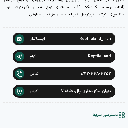
خاص خانگی شامل: انواع مار (پیتون، بوا، میلک، کورن،کینگ)، انواع سوسمار
(آفتاب پرست، ایگوانا،گکو، آگاما، مانیتور)، انواع بندپایان (تارانتولا، عقرب،
مانتیس)، لاکپشت، کروکودیل، قورباغه و سایر خزندگان سفارشی
Reptileland_Iran
اینستاگرام
ReptileLand
تلگرام
0912-448-4252
تماس
تهران، مرکز تجاری اپال، طبقه ۷
آدرس
دسترسی سریع