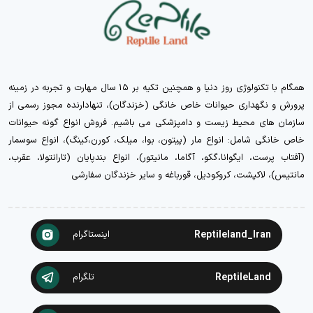
همگام با تکنولوژی روز دنیا و همچنین تکیه بر ۱۵ سال مهارت و تجربه در زمینه
پرورش و نگهداری حیوانات خاص خانگی (خزندگان)، تنهادارنده مجوز رسمی از
سازمان های محیط زیست و دامپزشکی می باشیم. فروش انواع گونه حیوانات
خاص خانگی شامل: انواع مار (پیتون، بوا، میلک، کورن،کینگ)، انواع سوسمار
(آفتاب پرست، ایگوانا،گکو، آگاما، مانیتور)، انواع بندپایان (تارانتولا، عقرب،
مانتیس)، لاکپشت، کروکودیل، قورباغه و سایر خزندگان سفارشی
Reptileland_Iran
اینستاگرام
ReptileLand
تلگرام