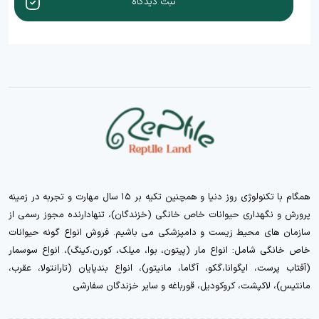
ثبت دیدگاه
همگام با تکنولوژی روز دنیا و همچنین تکیه بر ۱۵ سال مهارت و تجربه در زمینه
پرورش و نگهداری حیوانات خاص خانگی (خزندگان)، تنهادارنده مجوز رسمی از
سازمان های محیط زیست و دامپزشکی می باشیم. فروش انواع گونه حیوانات
خاص خانگی شامل: انواع مار (پیتون، بوا، میلک، کورن،کینگ)، انواع سوسمار
(آفتاب پرست، ایگوانا،گکو، آگاما، مانیتور)، انواع بندپایان (تارانتولا، عقرب،
مانتیس)، لاکپشت، کروکودیل، قورباغه و سایر خزندگان سفارشی