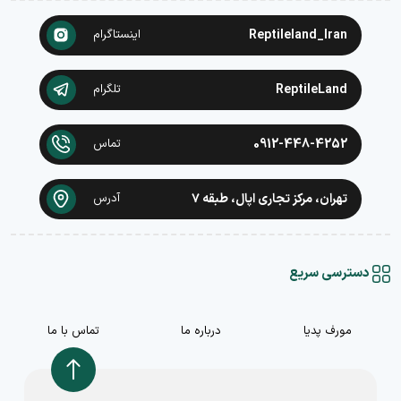
Reptileland_Iran
اینستاگرام
ReptileLand
تلگرام
0912-448-4252
تماس
تهران، مرکز تجاری اپال، طبقه ۷
آدرس
دسترسی سریع
مورف پدیا
درباره ما
تماس با ما