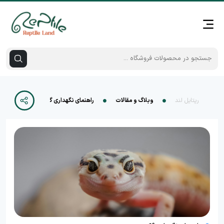
رپتایل لند
وبلاگ و مقالات
راهنمای نگهداری گکو