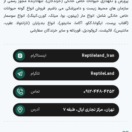
پرورش و نگهداری حیوانات خاص خانگی (خزندگان)، تنهادارنده مجوز رسمی از
سازمان های محیط زیست و دامپزشکی می باشیم. فروش انواع گونه حیوانات
خاص خانگی شامل: انواع مار (پیتون، بوا، میلک، کورن،کینگ)، انواع سوسمار
(آفتاب پرست، ایگوانا،گکو، آگاما، مانیتور)، انواع بندپایان (تارانتولا، عقرب،
مانتیس)، لاکپشت، کروکودیل، قورباغه و سایر خزندگان سفارشی
Reptileland_Iran
اینستاگرام
ReptileLand
تلگرام
0912-448-4252
تماس
تهران، مرکز تجاری اپال، طبقه ۷
آدرس