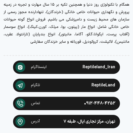
همگام با تکنولوژی روز دنیا و همچنین تکیه بر ۱۵ سال مهارت و تجربه در زمینه
پرورش و نگهداری حیوانات خاص خانگی (خزندگان)، تنهادارنده مجوز رسمی از
سازمان های محیط زیست و دامپزشکی می باشیم. فروش انواع گونه حیوانات
خاص خانگی شامل: انواع مار (پیتون، بوا، میلک، کورن،کینگ)، انواع سوسمار
(آفتاب پرست، ایگوانا،گکو، آگاما، مانیتور)، انواع بندپایان (تارانتولا، عقرب،
مانتیس)، لاکپشت، کروکودیل، قورباغه و سایر خزندگان سفارشی
Reptileland_Iran
اینستاگرام
ReptileLand
تلگرام
0912-448-4252
تماس
تهران، مرکز تجاری اپال، طبقه ۷
آدرس