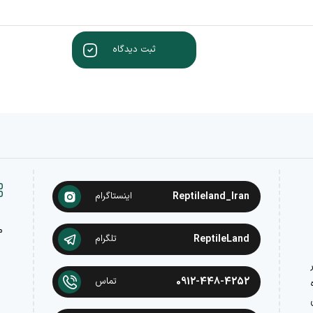
ثبت دیدگاه
Reptileland_Iran
اینستاگرام
م
ReptileLand
تلگرام
در
0912-448-4252
تماس