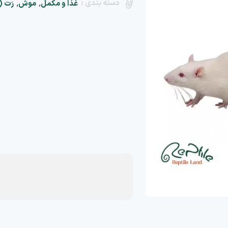
دسته بندی :
,
,
غذا و مکمل
موش
رَت ( Rat 