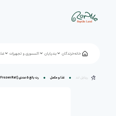
خانه
خزندگان
بندپایان
اکسسوری و تجهیزات
غذا
رپتایل لند
غذا و مکمل
رت بالغ 5 عددی (Adult Frozen Rat)