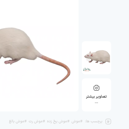
تصاویر بیشتر
…
برچسب ها:
#موش
#موش یخ زده
#موش رت
#موش بالغ