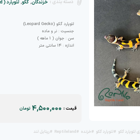
دسته بندی :
,
,
خزندگان
گکو
لئوپارد ( Leopard )
اندازه : 14 سانتی متر
4,500,000
قیمت :
تومان
 لئوپارد گکو
#لئوپارد گکو
#خزنده
#Reptileland
#رپتایل لند