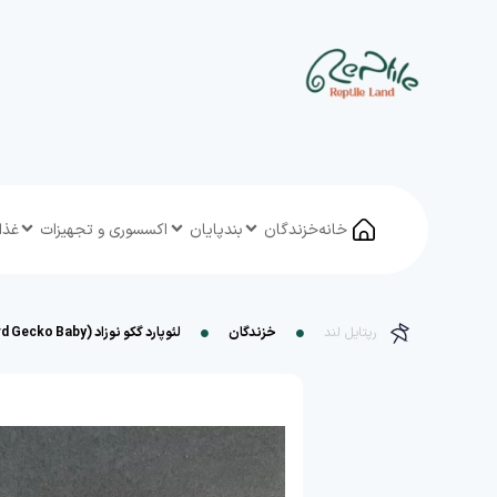
خانه
خزندگان
بندپایان
اکسسوری و تجهیزات
غذا
رپتایل لند
خزندگان
لئوپارد گکو نوزاد (Leopard Gecko Baby)