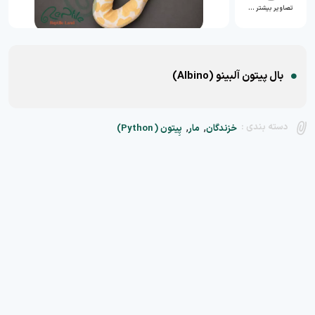
تصاویر بیشتر …
بال پیتون آلبینو (Albino)
,
,
دسته بندی :
خزندگان
مار
پِیتون ( Python)