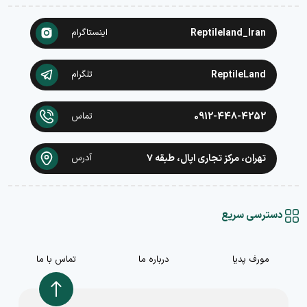
Reptileland_Iran
اینستاگرام
ReptileLand
تلگرام
0912-448-4252
تماس
تهران، مرکز تجاری اپال، طبقه ۷
آدرس
دسترسی سریع
مورف پدیا
درباره ما
تماس با ما