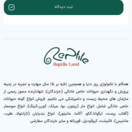
ثبت دیدگاه
همگام با تکنولوژی روز دنیا و همچنین تکیه بر ۱۵ سال مهارت و تجربه در زمینه
پرورش و نگهداری حیوانات خاص خانگی (خزندگان)، تنهادارنده مجوز رسمی از
سازمان های محیط زیست و دامپزشکی می باشیم. فروش انواع گونه حیوانات
خاص خانگی شامل: انواع مار (پیتون، بوا، میلک، کورن،کینگ)، انواع سوسمار
(آفتاب پرست، ایگوانا،گکو، آگاما، مانیتور)، انواع بندپایان (تارانتولا، عقرب،
مانتیس)، لاکپشت، کروکودیل، قورباغه و سایر خزندگان سفارشی