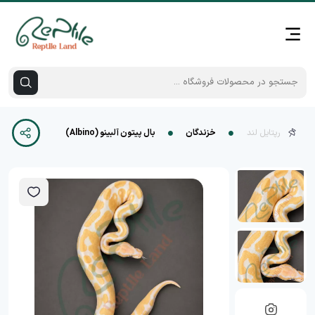
رپتایل لند
خزندگان
بال پیتون آلبینو (Albino)