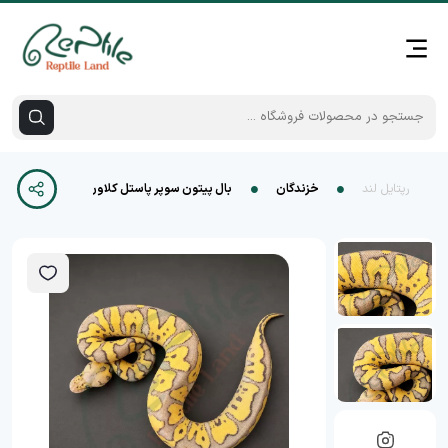
رپتایل لند
خزندگان
بال پیتون سوپر پاستل کلاون (Super Pastel Clown)