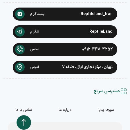
Reptileland_Iran
اینستاگرام
ReptileLand
تلگرام
0912-448-4252
تماس
تهران، مرکز تجاری اپال، طبقه ۷
آدرس
دسترسی سریع
مورف پدیا
درباره ما
تماس با ما