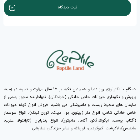
ثبت دیدگاه
همگام با تکنولوژی روز دنیا و همچنین تکیه بر ۱۵ سال مهارت و تجربه در زمینه
پرورش و نگهداری حیوانات خاص خانگی (خزندگان)، تنهادارنده مجوز رسمی از
سازمان های محیط زیست و دامپزشکی می باشیم. فروش انواع گونه حیوانات
خاص خانگی شامل: انواع مار (پیتون، بوا، میلک، کورن،کینگ)، انواع سوسمار
(آفتاب پرست، ایگوانا،گکو، آگاما، مانیتور)، انواع بندپایان (تارانتولا، عقرب،
مانتیس)، لاکپشت، کروکودیل، قورباغه و سایر خزندگان سفارشی