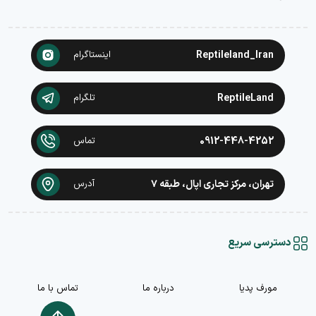
Reptileland_Iran
اینستاگرام
ReptileLand
تلگرام
0912-448-4252
تماس
تهران، مرکز تجاری اپال، طبقه ۷
آدرس
دسترسی سریع
مورف پدیا
درباره ما
تماس با ما