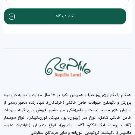
ثبت دیدگاه
همگام با تکنولوژی روز دنیا و همچنین تکیه بر ۱۵ سال مهارت و تجربه در زمینه
پرورش و نگهداری حیوانات خاص خانگی (خزندگان)، تنهادارنده مجوز رسمی از
سازمان های محیط زیست و دامپزشکی می باشیم. فروش انواع گونه حیوانات
خاص خانگی شامل: انواع مار (پیتون، بوا، میلک، کورن،کینگ)، انواع سوسمار
(آفتاب پرست، ایگوانا،گکو، آگاما، مانیتور)، انواع بندپایان (تارانتولا، عقرب،
مانتیس)، لاکپشت، کروکودیل، قورباغه و سایر خزندگان سفارشی