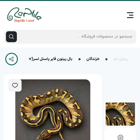
رپتایل لند
خزندگان
بال پیتون فایر پاستل لسر(Fire Pastel Lesser)