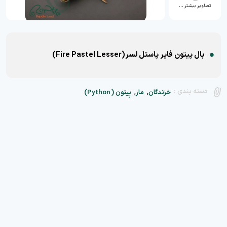
تصاویر بیشتر …
بال پیتون فایر پاستل لسر(Fire Pastel Lesser)
,
,
دسته بندی :
خزندگان
مار
پِیتون ( Python)