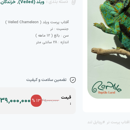
دسته بندی :
,
,
ویلد (Veiled)
خزندگان
اندازه : 28 سانتی متر
تضمین سلامت و کیفیت
قیمت
39,000,000
13 %
45,000,000
:
فتاب پرست نر
#رپتایل لند