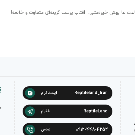
اعت عا بهش خیره‌بشی، آفتاب پرست گزینه‌ای متفاوت و خاصه!
Reptileland_Iran
اینستاگرام
م
ReptileLand
تلگرام
در
0912-448-4252
تماس