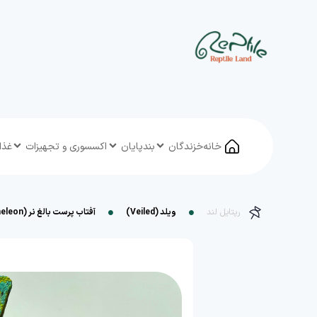
خانه
خزندگان
بندپایان
اکسسوری و تجهیزات
غذا
رپتایل لند
ویلد (Veiled)
آفتاب پرست بالغ نر (Veiled Male Chameleon)