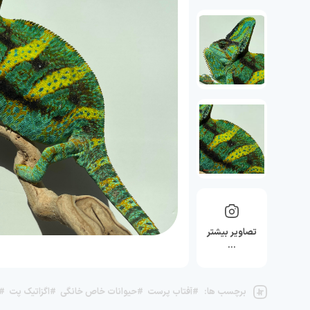
تصاویر بیشتر
…
برچسب ها:
#آفتاب پرست
#حیوانات خاص خانگی
#اگزاتیک پت
#آ