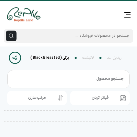
رپتایل لند
لاکپشت
برگی ( Black Breasted )
جستجو محصول
فیلتر کردن
مرتب‌سازی