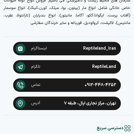
سازمان های محیط زیست و دامپزشکی می باشیم. فروش انواع گونه حیوانات
خاص خانگی شامل: انواع مار (پیتون، بوا، میلک، کورن،کینگ)، انواع سوسمار
(آفتاب پرست، ایگوانا،گکو، آگاما، مانیتور)، انواع بندپایان (تارانتولا، عقرب،
مانتیس)، لاکپشت، کروکودیل، قورباغه و سایر خزندگان سفارشی
Reptileland_Iran
اینستاگرام
ReptileLand
تلگرام
0912-448-4252
تماس
تهران، مرکز تجاری اپال، طبقه ۷
آدرس
دسترسی سریع