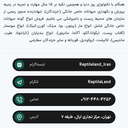
همگام با تکنولوژی روز دنیا و همچنین تکیه بر ۱۵ سال مهارت و تجربه در زمینه
پرورش و نگهداری حیوانات خاص خانگی (خزندگان)، تنهادارنده مجوز رسمی از
سازمان های محیط زیست و دامپزشکی می باشیم. فروش انواع گونه حیوانات
خاص خانگی شامل: انواع مار (پیتون، بوا، میلک، کورن،کینگ)، انواع سوسمار
(آفتاب پرست، ایگوانا،گکو، آگاما، مانیتور)، انواع بندپایان (تارانتولا، عقرب،
مانتیس)، لاکپشت، کروکودیل، قورباغه و سایر خزندگان سفارشی
Reptileland_Iran
اینستاگرام
ReptileLand
تلگرام
0912-448-4252
تماس
تهران، مرکز تجاری اپال، طبقه ۷
آدرس