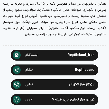
همگام با تکنولوژی روز دنیا و همچنین تکیه بر ۱۵ سال مهارت و تجربه در زمینه
پرورش و نگهداری حیوانات خاص خانگی (خزندگان)، تنهادارنده مجوز رسمی از
سازمان های محیط زیست و دامپزشکی می باشیم. فروش انواع گونه حیوانات
خاص خانگی شامل: انواع مار (پیتون، بوا، میلک، کورن،کینگ)، انواع سوسمار
(آفتاب پرست، ایگوانا،گکو، آگاما، مانیتور)، انواع بندپایان (تارانتولا، عقرب،
مانتیس)، لاکپشت، کروکودیل، قورباغه و سایر خزندگان سفارشی
Reptileland_Iran
اینستاگرام
ReptileLand
تلگرام
0912-448-4252
تماس
تهران، مرکز تجاری اپال، طبقه ۷
آدرس