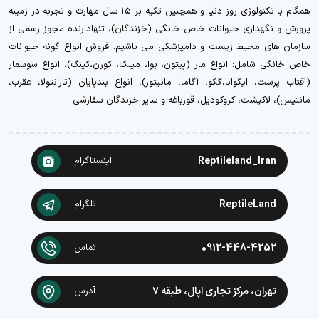
همگام با تکنولوژی روز دنیا و همچنین تکیه بر ۱۵ سال مهارت و تجربه در زمینه
پرورش و نگهداری حیوانات خاص خانگی (خزندگان)، تنهادارنده مجوز رسمی از
سازمان های محیط زیست و دامپزشکی می باشیم. فروش انواع گونه حیوانات
خاص خانگی شامل: انواع مار (پیتون، بوا، میلک، کورن،کینگ)، انواع سوسمار
(آفتاب پرست، ایگوانا،گکو، آگاما، مانیتور)، انواع بندپایان (تارانتولا، عقرب،
مانتیس)، لاکپشت، کروکودیل، قورباغه و سایر خزندگان سفارشی
Reptileland_Iran
اینستاگرام
ReptileLand
تلگرام
0912-448-4252
تماس
تهران، مرکز تجاری اپال، طبقه ۷
آدرس