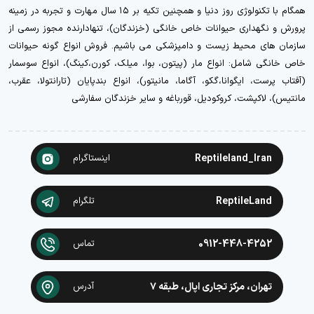
همگام با تکنولوژی روز دنیا و همچنین تکیه بر ۱۵ سال مهارت و تجربه در زمینه
پرورش و نگهداری حیوانات خاص خانگی (خزندگان)، تنهادارنده مجوز رسمی از
سازمان های محیط زیست و دامپزشکی می باشیم. فروش انواع گونه حیوانات
خاص خانگی شامل: انواع مار (پیتون، بوا، میلک، کورن،کینگ)، انواع سوسمار
(آفتاب پرست، ایگوانا،گکو، آگاما، مانیتور)، انواع بندپایان (تارانتولا، عقرب،
مانتیس)، لاکپشت، کروکودیل، قورباغه و سایر خزندگان سفارشی
Reptileland_Iran
اینستاگرام
ReptileLand
تلگرام
0912-448-4252
تماس
تهران، مرکز تجاری اپال، طبقه ۷
آدرس