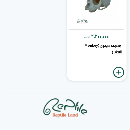
2,200,000
تومان
جمجمه میمون (Monkey
Skull)