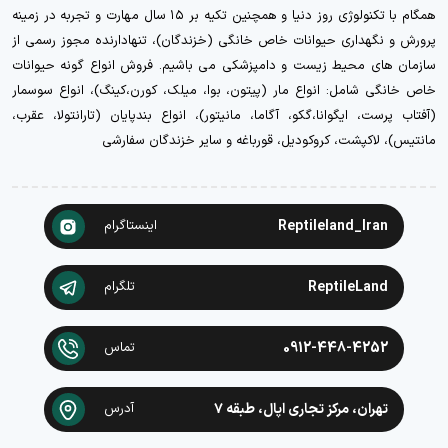
همگام با تکنولوژی روز دنیا و همچنین تکیه بر ۱۵ سال مهارت و تجربه در زمینه
پرورش و نگهداری حیوانات خاص خانگی (خزندگان)، تنهادارنده مجوز رسمی از
سازمان های محیط زیست و دامپزشکی می باشیم. فروش انواع گونه حیوانات
خاص خانگی شامل: انواع مار (پیتون، بوا، میلک، کورن،کینگ)، انواع سوسمار
(آفتاب پرست، ایگوانا،گکو، آگاما، مانیتور)، انواع بندپایان (تارانتولا، عقرب،
مانتیس)، لاکپشت، کروکودیل، قورباغه و سایر خزندگان سفارشی
Reptileland_Iran
اینستاگرام
ReptileLand
تلگرام
0912-448-4252
تماس
تهران، مرکز تجاری اپال، طبقه ۷
آدرس