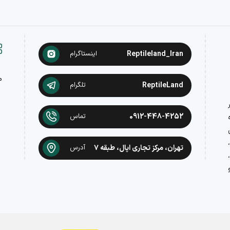
Reptileland_Iran
اینستاگرام
م
ReptileLand
تلگرام
در
0912-448-4252
تماس
تهران، مرکز تجاری اپال، طبقه ۷
آدرس