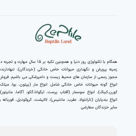
همگام با تکنولوژی روز دنیا و همچنین تکیه بر ۱۵ سال مهارت و تجربه 
زمینه پرورش و نگهداری حیوانات خاص خانگی (خزندگان)، تنهادارنده
مجوز رسمی از سازمان های محیط زیست و دامپزشکی می باشیم. فروش
انواع گونه حیوانات خاص خانگی شامل: انواع مار (پیتون، بوا، میلک،
کورن،کینگ)، انواع سوسمار (آفتاب پرست، ایگوانا،گکو، آگاما، مانیتور)،
انواع بندپایان (تارانتولا، عقرب، مانتیس)، لاکپشت، کروکودیل، قورباغه و
سایر خزندگان سفارشی