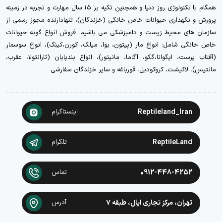
همگام با تکنولوژی روز دنیا و همچنین تکیه بر ۱۵ سال مهارت و تجربه در زمینه
پرورش و نگهداری حیوانات خاص خانگی (خزندگان)، تنهادارنده مجوز رسمی از
سازمان های محیط زیست و دامپزشکی می باشیم. فروش انواع گونه حیوانات
خاص خانگی شامل: انواع مار (پیتون، بوا، میلک، کورن،کینگ)، انواع سوسمار
(آفتاب پرست، ایگوانا،گکو، آگاما، مانیتور)، انواع بندپایان (تارانتولا، عقرب،
مانتیس)، لاکپشت، کروکودیل، قورباغه و سایر خزندگان سفارشی
Reptileland_Iran
اینستاگرام
ReptileLand
تلگرام
0912-448-4252
تماس
تهران، مرکز تجاری اپال، طبقه ۷
آدرس