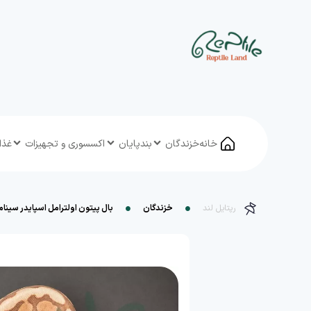
خانه
خزندگان
بندپایان
اکسسوری و تجهیزات
غذا
رپتایل لند
خزندگان
بال پیتون اولترامل اسپایدر سینامون (l Spider Cinnamon