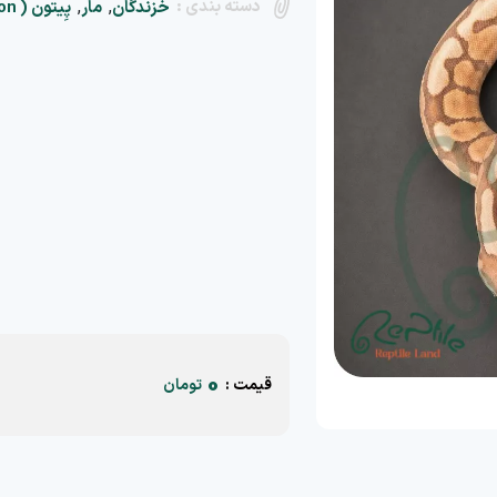
دسته بندی :
,
,
خزندگان
مار
پِیتون ( Python)
0
قیمت :
تومان