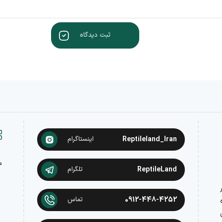
ثبت دیدگاه
Reptileland_Iran
اینستاگرام
م
ReptileLand
تلگرام
در
0912-448-4252
تماس