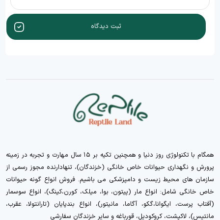
ثبت دیدگاه
همگام با تکنولوژی روز دنیا و همچنین تکیه بر ۱۵ سال مهارت و تجربه در زمینه
پرورش و نگهداری حیوانات خاص خانگی (خزندگان)، تنهادارنده مجوز رسمی از
سازمان های محیط زیست و دامپزشکی می باشیم. فروش انواع گونه حیوانات
خاص خانگی شامل: انواع مار (پیتون، بوا، میلک، کورن،کینگ)، انواع سوسمار
(آفتاب پرست، ایگوانا،گکو، آگاما، مانیتور)، انواع بندپایان (تارانتولا، عقرب،
مانتیس)، لاکپشت، کروکودیل، قورباغه و سایر خزندگان سفارشی