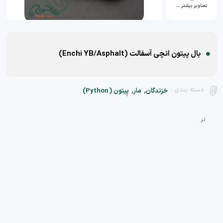
تصاویر بیشتر …
بال پیتون انچی آسفالت (Enchi YB/Asphalt)
,
,
دسته بندی :
خزندگان
مار
پِیتون ( Python)
نر