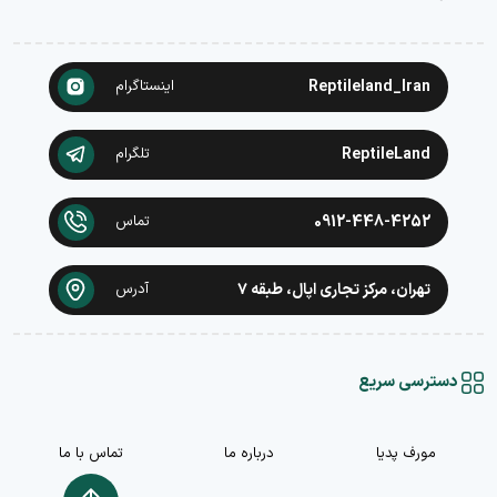
Reptileland_Iran
اینستاگرام
ReptileLand
تلگرام
0912-448-4252
تماس
تهران، مرکز تجاری اپال، طبقه ۷
آدرس
دسترسی سریع
مورف پدیا
درباره ما
تماس با ما