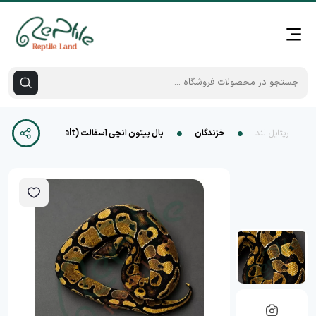
رپتایل لند
خزندگان
بال پیتون انچی آسفالت (Enchi YB/Asphalt)