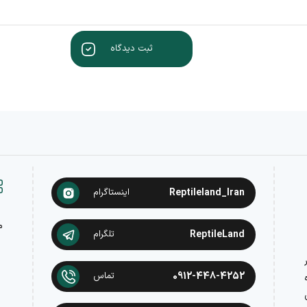
ثبت دیدگاه
Reptileland_Iran
اینستاگرام
م
ReptileLand
تلگرام
در
0912-448-4252
تماس