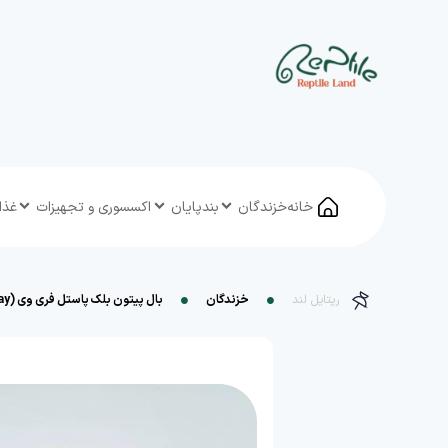
خانه
خزندگان
بندپایان
اکسسوری و تجهیزات
غذا
رپتایل لند
خزندگان
بال پیتون بلک پاستل فری وی (Black Pastel Freeway)