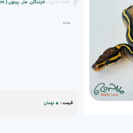
دسته بندی :
,
,
خزندگان
مار
پِیتون ( Python)
0
قیمت :
تومان