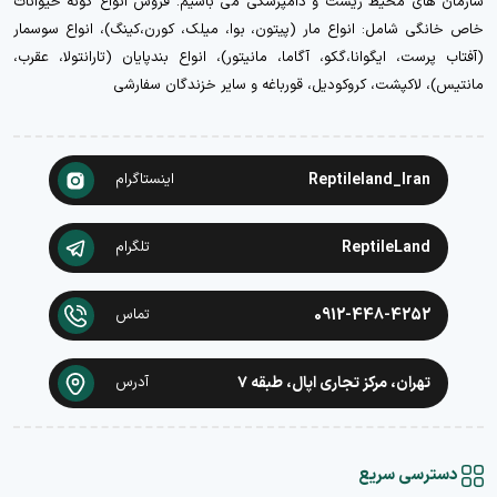
سازمان های محیط زیست و دامپزشکی می باشیم. فروش انواع گونه حیوانات
خاص خانگی شامل: انواع مار (پیتون، بوا، میلک، کورن،کینگ)، انواع سوسمار
(آفتاب پرست، ایگوانا،گکو، آگاما، مانیتور)، انواع بندپایان (تارانتولا، عقرب،
مانتیس)، لاکپشت، کروکودیل، قورباغه و سایر خزندگان سفارشی
Reptileland_Iran
اینستاگرام
ReptileLand
تلگرام
0912-448-4252
تماس
تهران، مرکز تجاری اپال، طبقه ۷
آدرس
دسترسی سریع