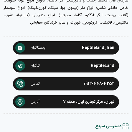
سازمان های محیط زیست و دامپزشکی می باشیم. فروش انواع گونه حیوانات
خاص خانگی شامل: انواع مار (پیتون، بوا، میلک، کورن،کینگ)، انواع سوسمار
(آفتاب پرست، ایگوانا،گکو، آگاما، مانیتور)، انواع بندپایان (تارانتولا، عقرب،
مانتیس)، لاکپشت، کروکودیل، قورباغه و سایر خزندگان سفارشی
Reptileland_Iran
اینستاگرام
ReptileLand
تلگرام
0912-448-4252
تماس
تهران، مرکز تجاری اپال، طبقه ۷
آدرس
دسترسی سریع