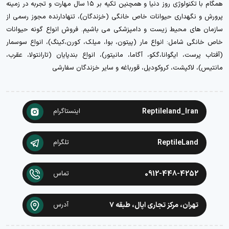
همگام با تکنولوژی روز دنیا و همچنین تکیه بر ۱۵ سال مهارت و تجربه در زمینه
پرورش و نگهداری حیوانات خاص خانگی (خزندگان)، تنهادارنده مجوز رسمی از
سازمان های محیط زیست و دامپزشکی می باشیم. فروش انواع گونه حیوانات
خاص خانگی شامل: انواع مار (پیتون، بوا، میلک، کورن،کینگ)، انواع سوسمار
(آفتاب پرست، ایگوانا،گکو، آگاما، مانیتور)، انواع بندپایان (تارانتولا، عقرب،
مانتیس)، لاکپشت، کروکودیل، قورباغه و سایر خزندگان سفارشی
Reptileland_Iran
اینستاگرام
ReptileLand
تلگرام
0912-448-4252
تماس
تهران، مرکز تجاری اپال، طبقه ۷
آدرس