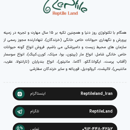
همگام با تکنولوژی روز دنیا و همچنین تکیه بر ۱۵ سال مهارت و تجربه در زمینه
پرورش و نگهداری حیوانات خاص خانگی (خزندگان)، تنهادارنده مجوز رسمی از
سازمان های محیط زیست و دامپزشکی می باشیم. فروش انواع گونه حیوانات
خاص خانگی شامل: انواع مار (پیتون، بوا، میلک، کورن،کینگ)، انواع سوسمار
(آفتاب پرست، ایگوانا،گکو، آگاما، مانیتور)، انواع بندپایان (تارانتولا، عقرب،
مانتیس)، لاکپشت، کروکودیل، قورباغه و سایر خزندگان سفارشی
Reptileland_Iran
اینستاگرام
ReptileLand
تلگرام
0912-448-4252
تماس